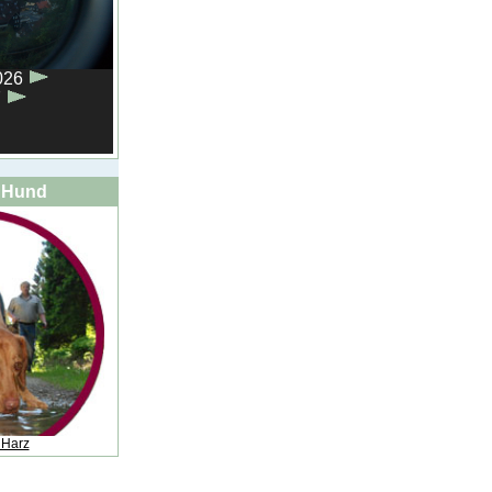
t Hund
 Harz