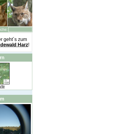
uche:
r geht´s zum
dewald Harz
!
rn
rte
am