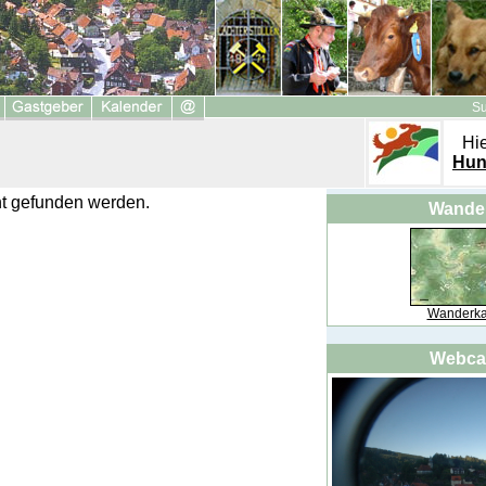
S
Hie
Hun
cht gefunden werden.
Wande
Wanderka
Webc